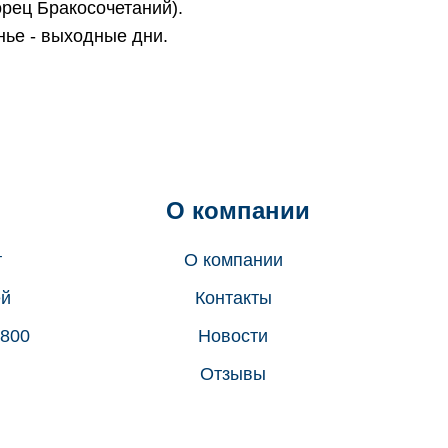
орец Бракосочетаний).
нье - выходные дни.
О компании
т
О компании
ей
Контакты
 800
Новости
Отзывы