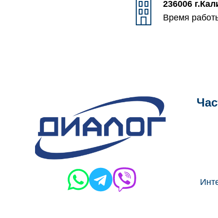
236006 г.Кал
Время работы
Час
Инте