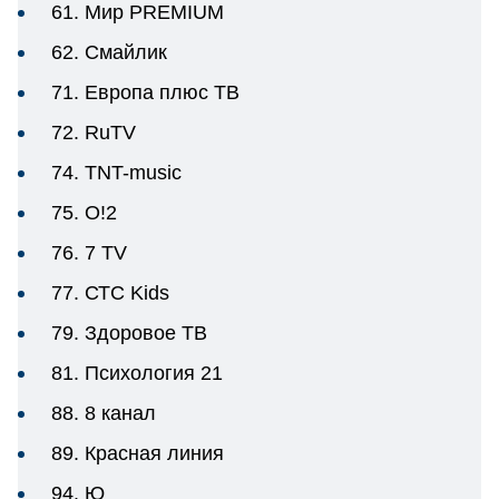
61. Мир PREMIUM
62. Смайлик
71. Европа плюс ТВ
72. RuTV
74. TNT-music
75. O!2
76. 7 TV
77. СТС Kids
79. Здоровое ТВ
81. Психология 21
88. 8 канал
89. Красная линия
94. Ю